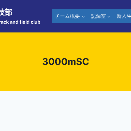
技部
チーム概要
記録室
新入
rack and field club
3000mSC