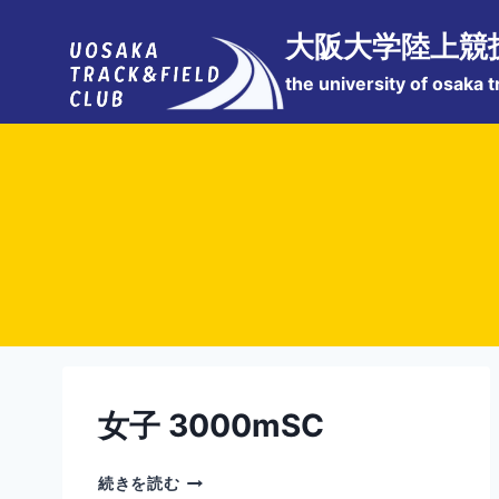
内
大阪大学陸上競
容
を
the university of osaka t
ス
キ
ッ
プ
女子 3000mSC
女
続きを読む