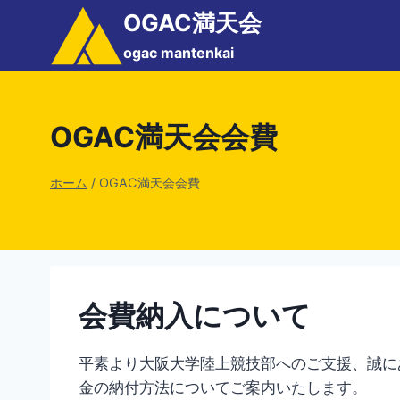
内
OGAC満天会
容
ogac mantenkai
を
ス
キ
OGAC満天会会費
ッ
プ
ホーム
/
OGAC満天会会費
会費納入について
平素より大阪大学陸上競技部へのご支援、誠に
金の納付方法についてご案内いたします。