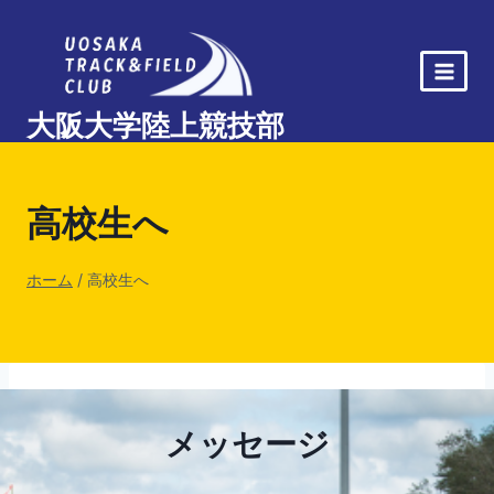
内
容
を
ス
大阪大学陸上競技部
キ
ッ
プ
高校生へ
ホーム
/
高校生へ
メッセージ