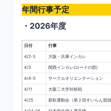
年間行事予定
・2026年度
日付
行事
4/2-3
大阪・兵庫インカレ
4/3
関西インカレ(ロードの部)
4/4-5
サークルオリエンテーション
4/11
大阪二大学対校戦
4/25
新歓運動会（第２回すいらん競