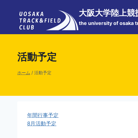
内
大阪大学陸上競
容
を
the university of osaka t
ス
キ
ッ
プ
活動予定
ホーム
/
活動予定
年間行事予定
8月活動予定