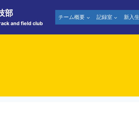
技部
チーム概要
記録室
新入
rack and field club