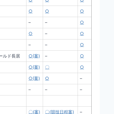
○
○
○
○
○
○
–
–
○
○
–
○
–
–
○
ールド長居
○(案)
–
○
○(案)
〇
○
○(案)
○
–
–
–
–
〇(案)
〇(競技日程案)
–