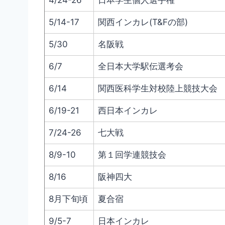
4/24-26
日本学生個人選手権
5/14-17
関西インカレ(T&Fの部)
5/30
名阪戦
6/7
全日本大学駅伝選考会
6/14
関西医科学生対校陸上競技大会
6/19-21
西日本インカレ
7/24-26
七大戦
8/9-10
第１回学連競技会
8/16
阪神四大
8月下旬頃
夏合宿
9/5-7
日本インカレ