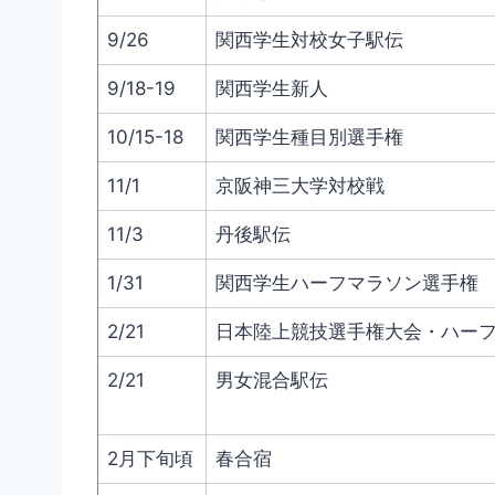
9/26
関西学生対校女子駅伝
9/18-19
関西学生新人
10/15-18
関西学生種目別選手権
11/1
京阪神三大学対校戦
11/3
丹後駅伝
1/31
関西学生ハーフマラソン選手権
2/21
日本陸上競技選手権大会・ハー
2/21
男女混合駅伝
2月下旬頃
春合宿