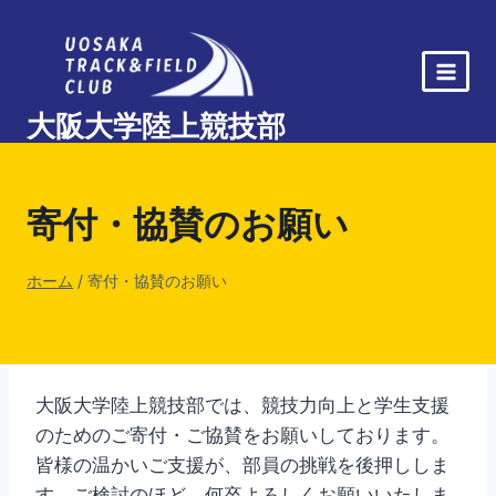
内
容
を
ス
大阪大学陸上競技部
キ
ッ
プ
寄付・協賛のお願い
ホーム
/
寄付・協賛のお願い
大阪大学陸上競技部では、競技力向上と学生支援
のためのご寄付・ご協賛をお願いしております。
皆様の温かいご支援が、部員の挑戦を後押ししま
す。ご検討のほど、何卒よろしくお願いいたしま