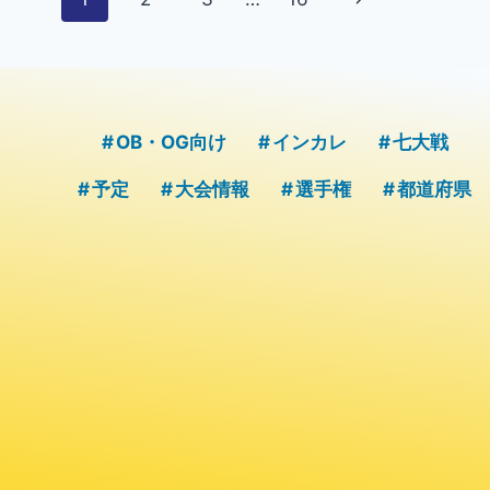
ー
の
ペ
ジ
ー
ナ
OB・OG向け
インカレ
七大戦
ジ
ビ
予定
大会情報
選手権
都道府県
ゲ
ー
シ
ョ
ン