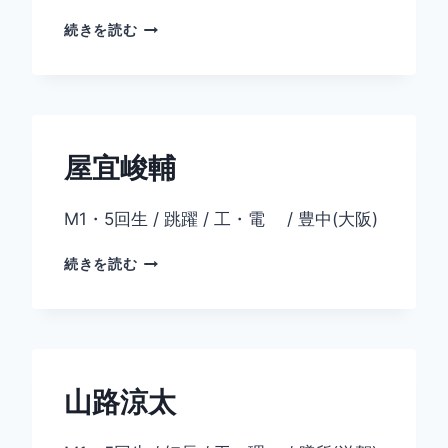
赤
続きを読む
瀬
康
平
屋宜峻輔
M1・5回生 / 跳躍 / 工・電 / 豊中(大阪)
屋
続きを読む
宜
峻
輔
山路涼太