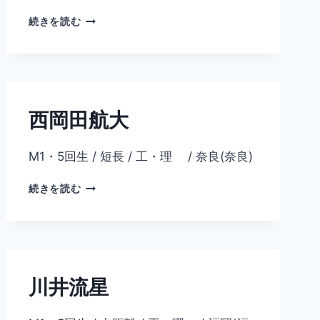
大
続きを読む
塚
遼
西岡田航大
M1・5回生 / 短長 / 工・理 / 奈良(奈良)
西
続きを読む
岡
田
航
大
川井流星