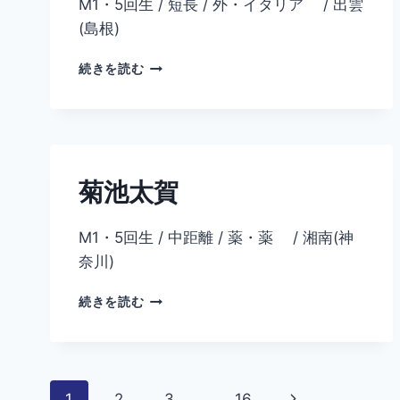
M1・5回生 / 短長 / 外・イタリア / 出雲
(島根)
槇
続きを読む
野
尚
輝
菊池太賀
M1・5回生 / 中距離 / 薬・薬 / 湘南(神
奈川)
菊
続きを読む
池
太
賀
ペ
次
1
2
3
…
16