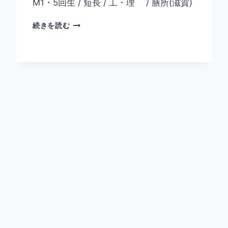
M1・5回生 / 短長 / 工・理 / 膳所(滋賀)
山
続きを読む
路
涼
太