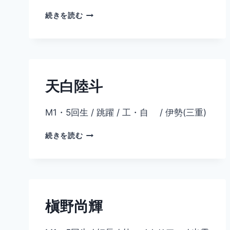
木
続きを読む
高
佳
周
天白陸斗
M1・5回生 / 跳躍 / 工・自 / 伊勢(三重)
天
続きを読む
白
陸
斗
槇野尚輝