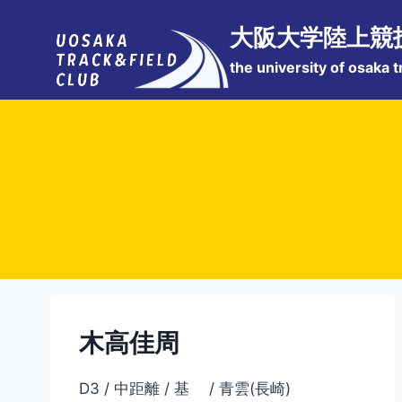
内
大阪大学陸上競
容
を
the university of osaka t
ス
キ
ッ
プ
木高佳周
D3 / 中距離 / 基 / 青雲(長崎)