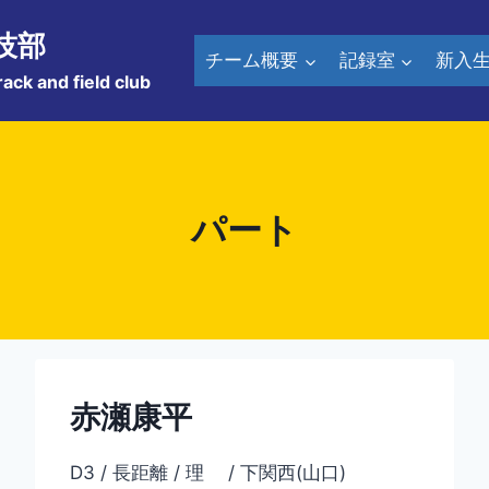
技部
チーム概要
記録室
新入
rack and field club
パート
赤瀬康平
D3 / 長距離 / 理 / 下関西(山口)