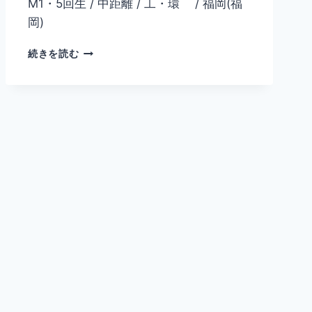
M1・5回生 / 中距離 / 工・環 / 福岡(福
岡)
川
続きを読む
井
流
星