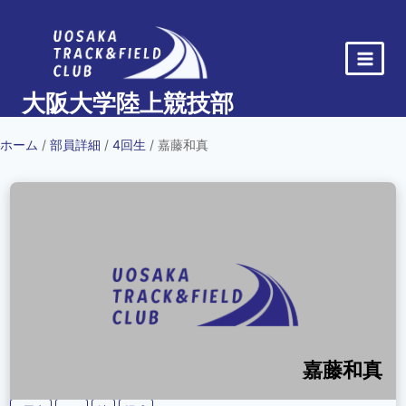
内
容
を
ス
大阪大学陸上競技部
キ
ッ
ホーム
/
部員詳細
/
4回生
/ 嘉藤和真
プ
嘉藤和真