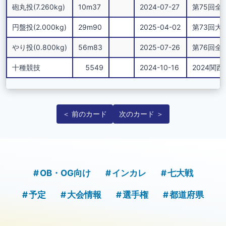
砲丸投(7.260kg)
10m37
2024-07-27
第75回全
円盤投(2.000kg)
29m90
2025-04-02
第73回大阪学
やり投(0.800kg)
56m83
2025-07-26
第76回全
十種競技
5549
2024-10-16
2024関西学
＜ 前のカード
次のカード ＞
OB・OG向け
インカレ
七大戦
予定
大会情報
選手権
都道府県