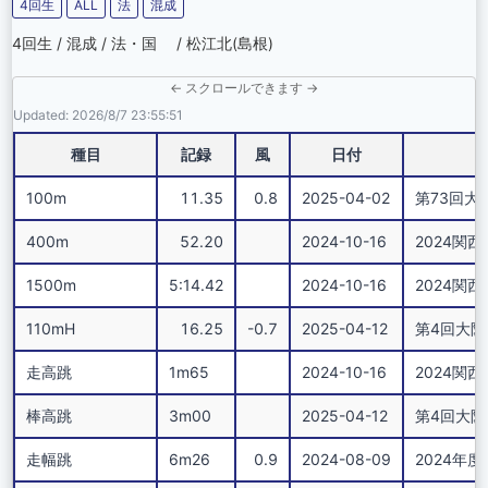
4回生
ALL
法
混成
4回生 / 混成 / 法・国 / 松江北(島根)
← スクロールできます →
Updated: 2026/8/7 23:55:51
種目
記録
風
日付
100m
11.35
0.8
2025-04-02
第73回大阪学
400m
52.20
2024-10-16
2024関西学
1500m
5:14.42
2024-10-16
2024関西学
110mH
16.25
-0.7
2025-04-12
第4回大
走高跳
1m65
2024-10-16
2024関西学
棒高跳
3m00
2025-04-12
第4回大
走幅跳
6m26
0.9
2024-08-09
2024年度第