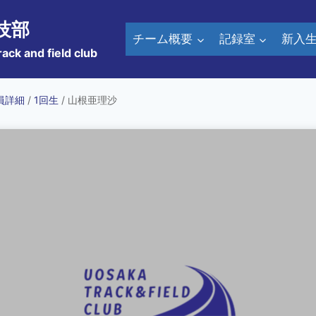
技部
チーム概要
記録室
新入
rack and field club
員詳細
/
1回生
/ 山根亜理沙