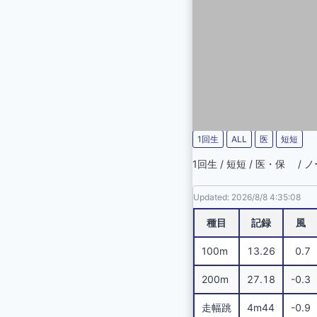
1回生
ALL
医
短短
1回生 / 短短 / 医・保 /
Updated: 2026/8/8 4:35:08
種目
記録
風
100m
13.26
0.7
200m
27.18
-0.3
走幅跳
4m44
-0.9