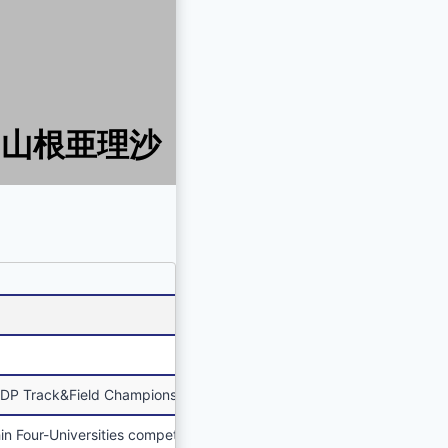
山根亜理沙
ck&Field Championships
-Universities competition