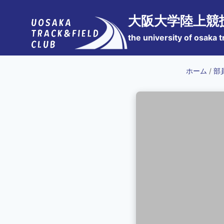
内
大阪大学陸上競
容
を
the university of osaka t
ス
キ
ホーム
/
部
ッ
プ