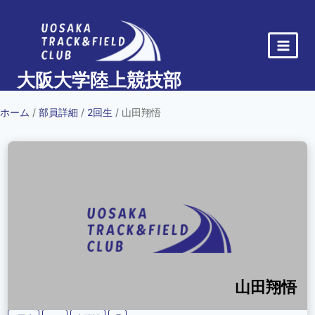
内
容
を
ス
大阪大学陸上競技部
キ
ッ
ホーム
/
部員詳細
/
2回生
/ 山田翔悟
プ
山田翔悟