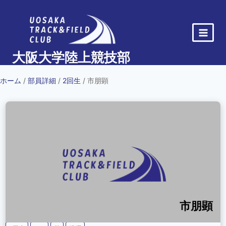
内
容
を
ス
大阪大学陸上競技部
キ
ッ
ホーム
/
部員詳細
/
2回生
/ 市朋顕
プ
市朋顕