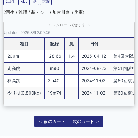
2回生
ALL
基
跳躍
2回生 / 跳躍 / 基・シ / 加古川東（兵庫）
← スクロールできます →
Updated: 2026/8/9 2:09:36
種目
記録
風
日付
200m
28.66
1.4
2025-04-12
第4回大阪
走高跳
1m90
2024-08-23
第51回阪神四大学
棒高跳
2m40
2024-11-02
第60回京阪
やり投(0.800kg)
19m74
2024-11-02
第60回京阪
＜ 前のカード
次のカード ＞