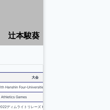
辻本駿葵
大会
in Four-Universities competition
hletics Games
イトリレーズ Kansai Inter University Track&Field Rookies 