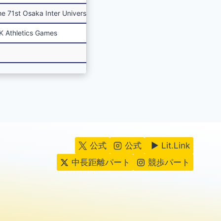
ka Inter University Track＆Field Championships
thletics Games
公式
公式
▶ Lit.Link
中長距離パート
競歩パート