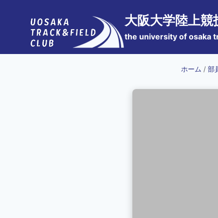
内
大阪大学陸上競
容
を
the university of osaka t
ス
キ
ホーム
/
部
ッ
プ