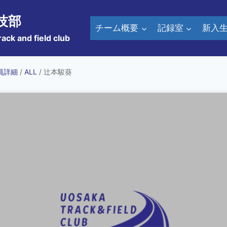
技部
チーム概要
記録室
新入
rack and field club
員詳細
/
ALL
/ 辻本駿葵