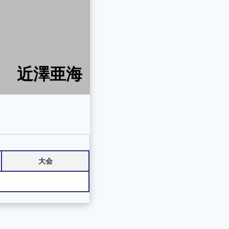
近澤亜海
大会