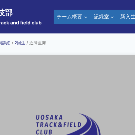
技部
チーム概要
記録室
新入
rack and field club
員詳細
/
2回生
/ 近澤亜海