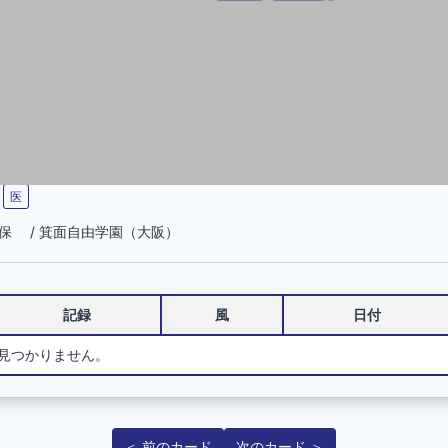
医
医・保 / 箕面自由学園（大阪）
記録
風
日付
見つかりません。
＜ 前のカード
次のカード ＞