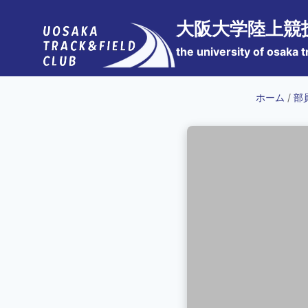
内
大阪大学陸上競
容
を
the university of osaka t
ス
キ
ホーム
/
部
ッ
プ