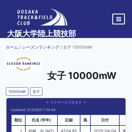
内
容
を
ス
大阪大学陸上競技部
キ
ッ
ホーム
/
シーズンランキング
/ 女子 10000mW
プ
女子 10000mW
10000mW
女子
Updated: 2026/8/9 7:36:49
順位
氏名 (学年)
記録
風
日付
1
杉林 歩 (M2)
47:04.85
2025-04-04
第102