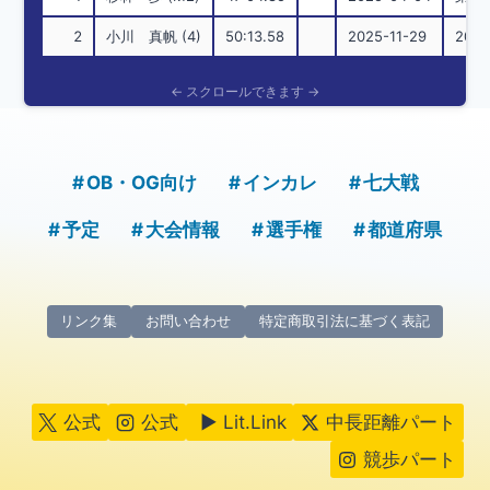
2
小川 真帆 (4)
50:13.58
2025-11-29
20
OB・OG向け
インカレ
七大戦
予定
大会情報
選手権
都道府県
リンク集
お問い合わせ
特定商取引法に基づく表記
公式
公式
▶ Lit.Link
中長距離パート
競歩パート