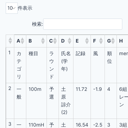
件表示
検索:
A
B
C
D
E
F
G
H
1
カ
種目
ラ
氏名
記録
風
順
me
テ
ウ
(学
位
ゴ
ン
年)
リ
ド
2
一
100m
予
土
11.72
-1.9
4
6組
般
選
原
レ
諒介
ン
(2)
3
一
110mH
予
土
16.54
-2.5
3
3組