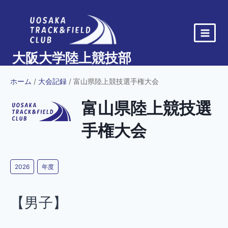
内
容
を
ス
大阪大学陸上競技部
キ
ッ
ホーム
/
大会記録
/ 富山県陸上競技選手権大会
プ
富山県陸上競技選
手権大会
2026
年度
【男子】