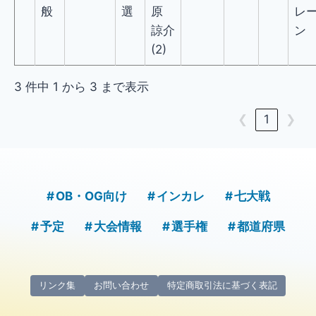
般
選
原
レ
諒介
ン
(2)
3 件中 1 から 3 まで表示
❮
1
❯
OB・OG向け
インカレ
七大戦
予定
大会情報
選手権
都道府県
リンク集
お問い合わせ
特定商取引法に基づく表記