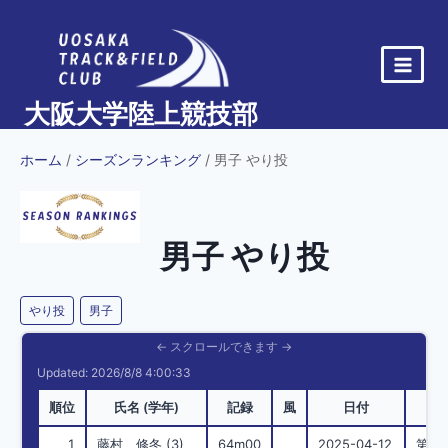
内
容
を
ス
大阪大学陸上競技部
キ
ッ
ホーム
/
シーズンランキング
/ 男子 やり投
プ
男子 やり投
やり投
男子
Updated: 2026/8/8 4:00:33
順位
氏名 (学年)
記録
風
日付
1
藤村 修冬 (3)
64m00
2025-04-12
第4