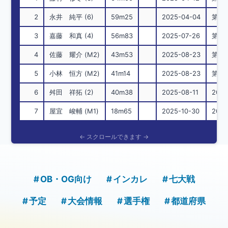
2
永井 純平 (6)
59m25
2025-04-04
第102
3
嘉藤 和真 (4)
56m83
2025-07-26
第7
4
佐藤 耀介 (M2)
43m53
2025-08-23
第51回
5
小林 恒方 (M2)
41m14
2025-08-23
第51回
6
舛田 祥拓 (2)
40m38
2025-08-11
202
7
屋宜 峻輔 (M1)
18m65
2025-10-30
2025
OB・OG向け
インカレ
七大戦
予定
大会情報
選手権
都道府県