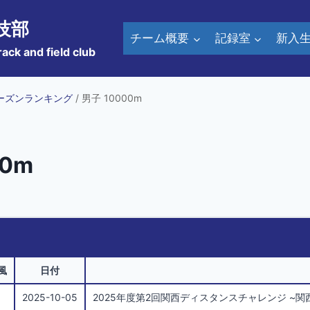
技部
チーム概要
記録室
新入
rack and field club
ーズンランキング
/ 男子 10000m
00m
風
日付
2025-10-05
2025年度第2回関西ディスタンスチャレンジ ~