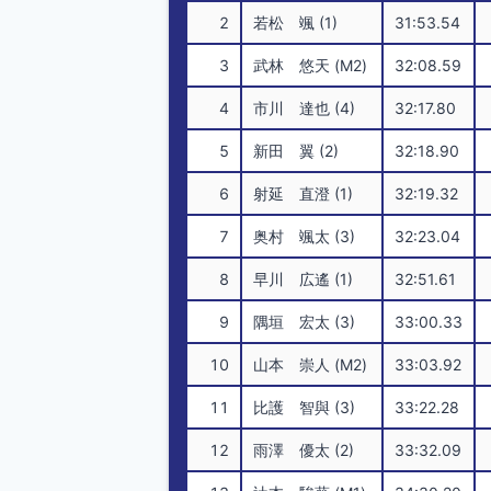
2
若松 颯 (1)
31:53.54
3
武林 悠天 (M2)
32:08.59
4
市川 達也 (4)
32:17.80
5
新田 翼 (2)
32:18.90
6
射延 直澄 (1)
32:19.32
7
奥村 颯太 (3)
32:23.04
8
早川 広遙 (1)
32:51.61
9
隅垣 宏太 (3)
33:00.33
10
山本 崇人 (M2)
33:03.92
11
比護 智與 (3)
33:22.28
12
雨澤 優太 (2)
33:32.09