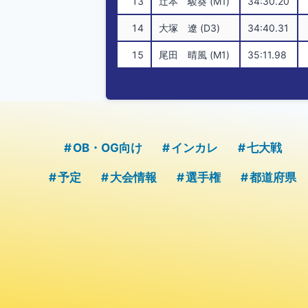
13
辻本 駿葵 (M1)
34:30.20
14
大塚 遼 (D3)
34:40.31
15
尾田 晴風 (M1)
35:11.98
OB・OG向け
インカレ
七大戦
予定
大会情報
選手権
都道府県