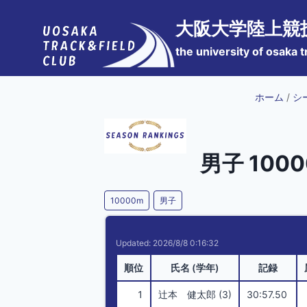
内
大阪大学陸上競
容
を
the university of osaka t
ス
キ
ホーム
/
シ
ッ
プ
男子 100
10000m
男子
Updated: 2026/8/8 0:16:32
順位
氏名 (学年)
記録
1
辻本 健太郎 (3)
30:57.50