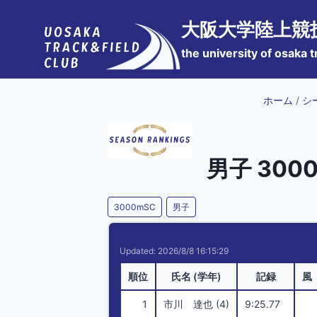
内
大阪大学陸上競
容
を
the university of osaka t
ス
キ
ホーム
/
シ
ッ
プ
男子 300
3000mSC
男子
Updated: 2026/8/8 16:15:29
順位
氏名 (学年)
記録
風
1
市川 達也 (4)
9:25.77