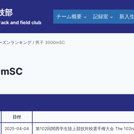
技部
チーム概要
記録室
新入
rack and field club
ーズンランキング
/ 男子 3000mSC
0mSC
日付
2025-04-04
第102回関西学生陸上競技対校選手権大会 The 102nd Kansai I