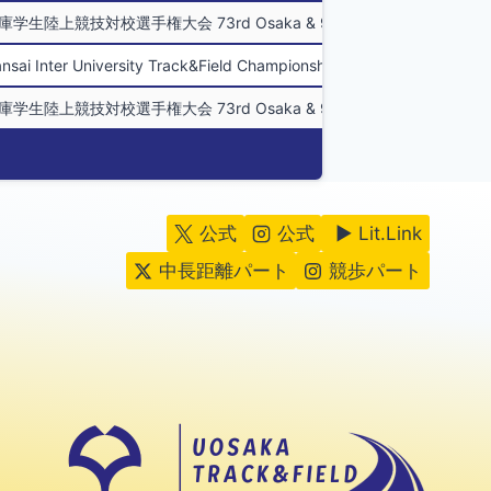
手権大会 73rd Osaka & 91st Hyogo Inter University Tra
 University Track&Field Championships etc.
手権大会 73rd Osaka & 91st Hyogo Inter University Tra
公式
公式
▶ Lit.Link
中長距離パート
競歩パート