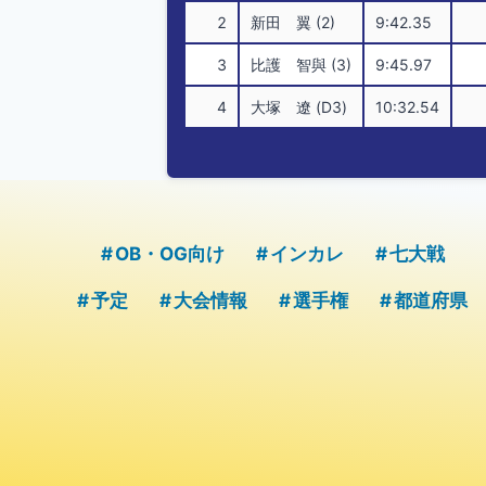
2
新田 翼 (2)
9:42.35
3
比護 智與 (3)
9:45.97
4
大塚 遼 (D3)
10:32.54
OB・OG向け
インカレ
七大戦
予定
大会情報
選手権
都道府県