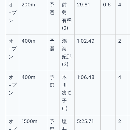
オ
200m
予
前
29.61
0.6
4
−プ
選
島
ン
有稀
(2)
オ
400m
予
鴻
1:02.49
2
−プ
選
海
ン
妃那
(3)
オ
400m
予
本
1:06.48
4
−プ
選
川
ン
凛咲
子
(1)
オ
1500m
予
塩
5:25.71
2
−プ
選
井