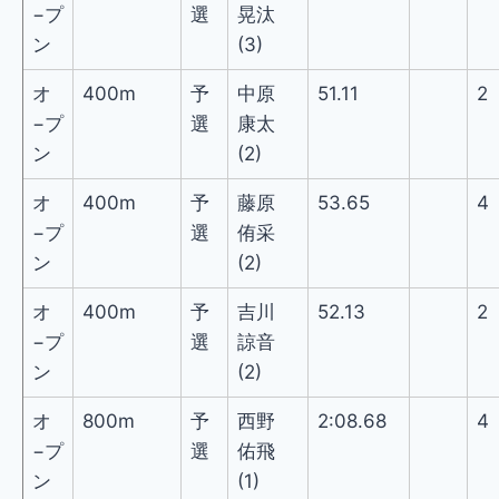
−プ
選
晃汰
ン
(3)
オ
400m
予
中原
51.11
2
−プ
選
康太
ン
(2)
オ
400m
予
藤原
53.65
4
−プ
選
侑采
ン
(2)
オ
400m
予
吉川
52.13
2
−プ
選
諒音
ン
(2)
オ
800m
予
西野
2:08.68
4
−プ
選
佑飛
ン
(1)