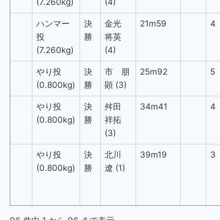
(7.260kg)
(4)
ハンマー
決
金光
21m59
4
投
勝
将英
(7.260kg)
(4)
やり投
決
市 朋
25m92
5
(0.800kg)
勝
顕 (3)
やり投
決
舛田
34m41
4
(0.800kg)
勝
祥拓
(3)
やり投
決
北川
39m19
3
(0.800kg)
勝
遼 (1)