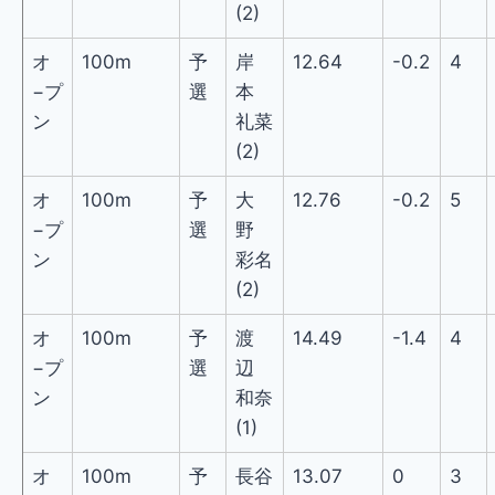
(2)
オ
100m
予
岸
12.64
-0.2
4
−プ
選
本
ン
礼菜
(2)
オ
100m
予
大
12.76
-0.2
5
−プ
選
野
ン
彩名
(2)
オ
100m
予
渡
14.49
-1.4
4
−プ
選
辺
ン
和奈
(1)
オ
100m
予
長谷
13.07
0
3