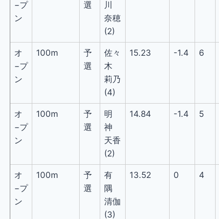
−プ
選
川
ン
奈穂
(2)
オ
100m
予
佐々
15.23
-1.4
6
−プ
選
木
ン
莉乃
(4)
オ
100m
予
明
14.84
-1.4
5
−プ
選
神
ン
天香
(2)
オ
100m
予
有
13.52
0
4
−プ
選
隅
ン
清伽
(3)