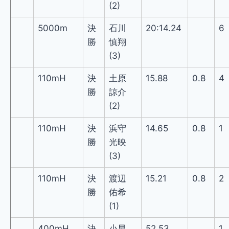
(2)
5000m
決
石川
20:14.24
6
勝
慎翔
(3)
110mH
決
土原
15.88
0.8
4
勝
諒介
(2)
110mH
決
浜守
14.65
0.8
1
勝
光映
(3)
110mH
決
渡辺
15.21
0.8
2
勝
佑希
(1)
400mH
決
小早
52.53
1