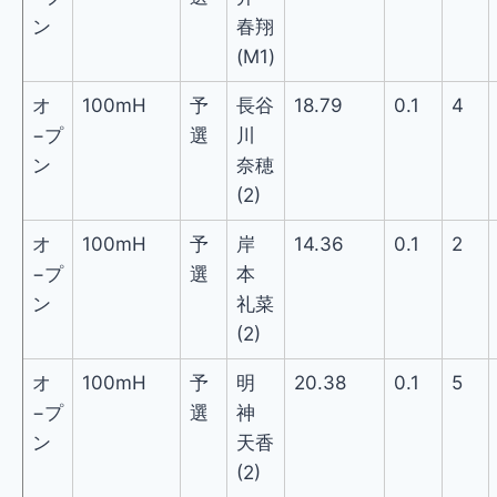
ン
春翔
(M1)
オ
100mH
予
長谷
18.79
0.1
4
−プ
選
川
ン
奈穂
(2)
オ
100mH
予
岸
14.36
0.1
2
−プ
選
本
ン
礼菜
(2)
オ
100mH
予
明
20.38
0.1
5
−プ
選
神
ン
天香
(2)