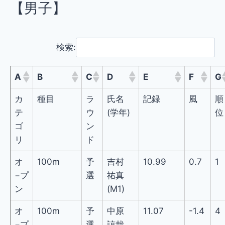
【男子】
検索:
A
B
C
D
E
F
G
カ
種目
ラ
氏名
記録
風
順
テ
ウ
(学年)
位
ゴ
ン
リ
ド
オ
100m
予
吉村
10.99
0.7
1
−プ
選
祐真
ン
(M1)
オ
100m
予
中原
11.07
-1.4
4
−プ
選
諒哉