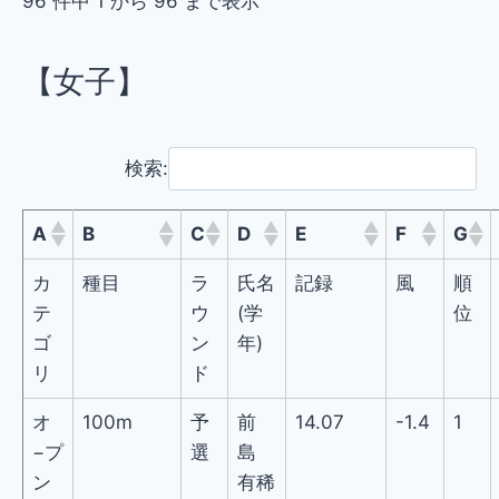
96 件中 1 から 96 まで表示
【女子】
検索:
A
B
C
D
E
F
G
カ
種目
ラ
氏名
記録
風
順
テ
ウ
(学
位
ゴ
ン
年)
リ
ド
オ
100m
予
前
14.07
-1.4
1
−プ
選
島
ン
有稀