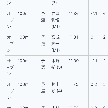
ン
(3)
オ
100m
予
谷口
11.36
-1.1
6
−プ
選
彰悟
ン
(M1)
オ
100m
予
宮成
11.31
0
2
−プ
選
輝一
ン
(M1)
オ
100m
予
水野
11.30
-1.1
2
−プ
選
輔 (3)
ン
オ
100m
予
片山
11.75
0.2
5
−プ
選
朔 (4)
ン
オ
100m
予
木村
11.72
0.8
6