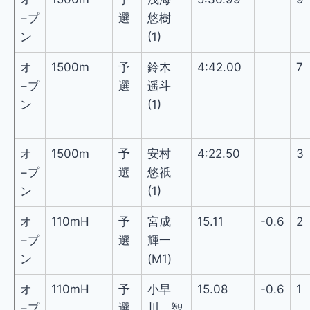
−プ
選
悠樹
ン
(1)
オ
1500m
予
鈴木
4:42.00
7
−プ
選
遥斗
ン
(1)
オ
1500m
予
安村
4:22.50
3
−プ
選
悠祇
ン
(1)
オ
110mH
予
宮成
15.11
-0.6
2
−プ
選
輝一
ン
(M1)
オ
110mH
予
小早
15.08
-0.6
1
−プ
選
川 智