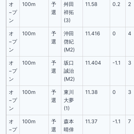
オ
100m
予
舛田
11.58
0.2
2
−プ
選
祥拓
ン
(3)
オ
100m
予
沖田
11.416
0
4
−プ
選
啓紀
ン
(M2)
オ
100m
予
坂口
11.404
-1.1
3
−プ
選
誠治
ン
(M2)
オ
100m
予
東川
11.38
0
3
−プ
選
大夢
ン
(1)
オ
100m
予
森本
11.37
-1.1
7
−プ
選
晴倖