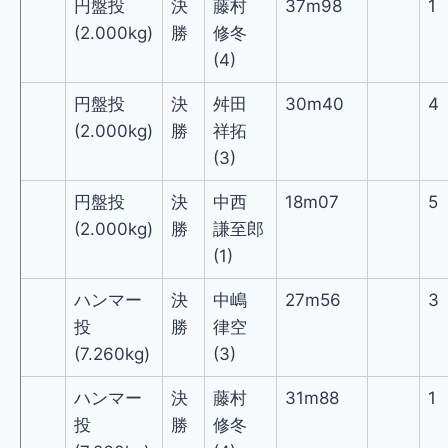
円盤投
決
藤村
37m98
1
(2.000kg)
勝
修冬
(4)
円盤投
決
舛田
30m40
4
(2.000kg)
勝
祥拓
(3)
円盤投
決
中西
18m07
5
(2.000kg)
勝
謙至郎
(1)
ハンマー
決
中嶋
27m56
3
投
勝
律空
(7.260kg)
(3)
ハンマー
決
藤村
31m88
1
投
勝
修冬