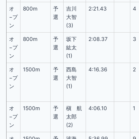
オ
800m
予
吉川
2:21.43
4
−プ
選
大智
ン
(3)
オ
800m
予
坂下
2:08.37
3
−プ
選
紘太
ン
(1)
オ
1500m
予
西島
4:16.36
2
−プ
選
大智
ン
(1)
オ
1500m
予
槇 航
4:06.10
1
−プ
選
太郎
ン
(2)
オ
1500m
予
浅海
5:36.99
9