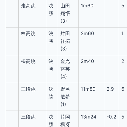
走高跳
決
山田
1m60
5
勝
翔悟
(3)
棒高跳
決
舛田
2m60
1
勝
祥拓
(3)
棒高跳
決
金光
2m40
2
勝
将英
(4)
三段跳
決
野呂
11m80
2.9
6
勝
敏希
(1)
三段跳
決
片岡
13m24
-0.2
5
勝
楓冴