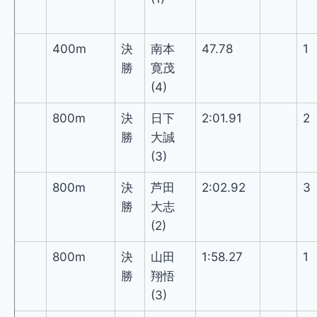
400m
決
南本
47.78
1
勝
寛茂
(4)
800m
決
日下
2:01.91
2
勝
大誠
(3)
800m
決
芦田
2:02.92
3
勝
大志
(2)
800m
決
山田
1:58.27
1
勝
翔悟
(3)